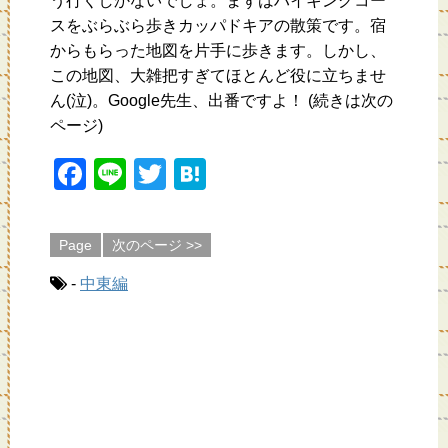
う行くしかないでしょ。まずはハイキングコー
スをぶらぶら歩きカッパドキアの散策です。宿
からもらった地図を片手に歩きます。しかし、
この地図、大雑把すぎてほとんど役に立ちませ
ん(泣)。Google先生、出番ですよ！ (続きは次の
ページ)
F
Li
T
H
a
n
wi
at
c
e
tt
e
Page
次のページ >>
e
er
n
-
中東編
b
a
o
o
k