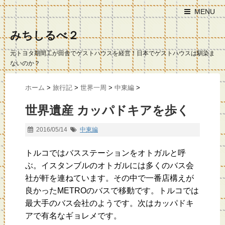
MENU
みちしるべ２
元トヨタ期間工が田舎でゲストハウスを経営！日本でゲストハウスは馴染ま
ないのか？
ホーム
>
旅行記
>
世界一周
>
中東編
>
世界遺産 カッパドキアを歩く
2016/05/14
中東編
トルコではバスステーションをオトガルと呼
ぶ。イスタンブルのオトガルには多くのバス会
社が軒を連ねています。その中で一番店構えが
良かったMETROのバスで移動です。トルコでは
最大手のバス会社のようです。次はカッパドキ
アで有名なギョレメです。