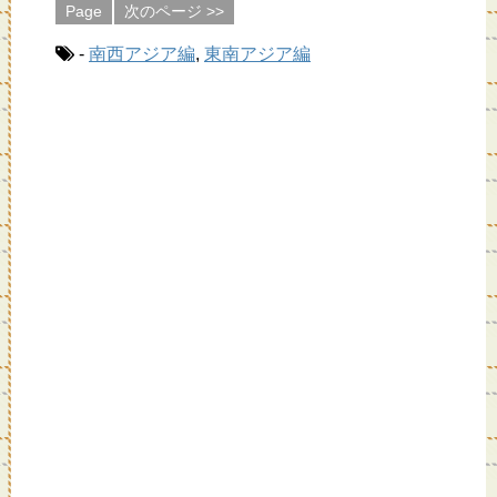
c
e
tt
e
Page
次のページ >>
e
er
n
-
南西アジア編
,
東南アジア編
b
a
o
o
k