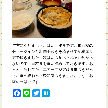
夕方になりました。はい、夕食です。飛行機の
チェックインと出国手続きを済ませて免税エリ
アで頂きました。次はいつ食べられるか分から
ないので、日本食を食い溜めしておきます。お
っと、忘れてた、エアーアジアは食事つきだっ
た。食べ終わった後に気づきました。もう、お
腹いっぱいです。
F
Li
T
H
a
n
wi
at