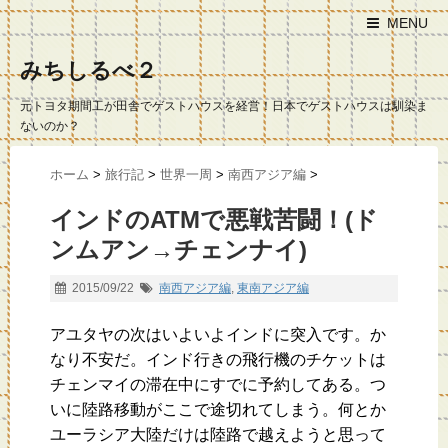
MENU
みちしるべ２
元トヨタ期間工が田舎でゲストハウスを経営！日本でゲストハウスは馴染ま
ないのか？
ホーム
>
旅行記
>
世界一周
>
南西アジア編
>
インドのATMで悪戦苦闘！(ド
ンムアン→チェンナイ)
2015/09/22
南西アジア編
,
東南アジア編
アユタヤの次はいよいよインドに突入です。か
なり不安だ。インド行きの飛行機のチケットは
チェンマイの滞在中にすでに予約してある。つ
いに陸路移動がここで途切れてしまう。何とか
ユーラシア大陸だけは陸路で越えようと思って