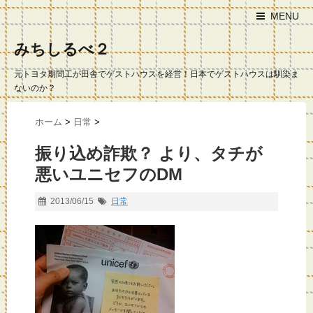
MENU
みちしるべ２
元トヨタ期間工が田舎でゲストハウスを経営！日本でゲストハウスは馴染ま
ないのか？
ホーム
>
日常
>
振り込め詐欺？ より、タチが
悪いユニセフのDM
2013/06/15
日常