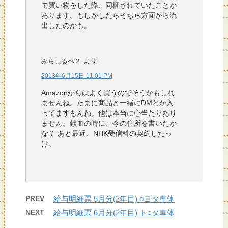
で買い物をした際、同梱されていたことが
あります。もしかしたらそちら方面から流
出したのかも。
みちしるべ２
より:
2013年6月15日 11:01 PM
Amazonからはよく買うのでそうかもしれ
ませんね。たまに商品と一緒にDMとか入
ってますもんね。他は本当に心当たりあり
ません。献血の時に、今の住所を書いたか
な？ あと最近、NHK受信料の契約したっ
け。
PREV
給与明細票 5月分(2年目) ○ヨタ車体
NEXT
給与明細票 6月分(2年目) ト○タ車体