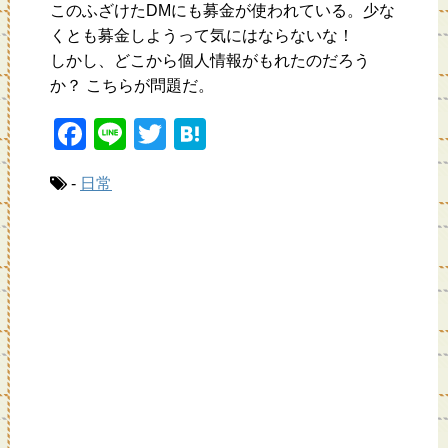
このふざけたDMにも募金が使われている。少な
くとも募金しようって気にはならないな！
しかし、どこから個人情報がもれたのだろう
か？ こちらが問題だ。
F
Li
T
H
a
n
wi
at
-
日常
c
e
tt
e
e
er
n
b
a
o
o
k