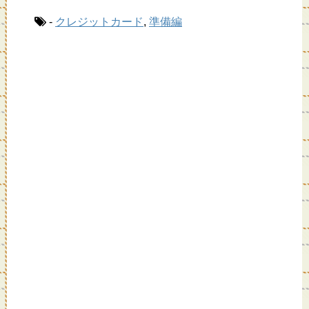
a
n
wi
at
-
クレジットカード
,
準備編
c
e
tt
e
e
er
n
b
a
o
o
k