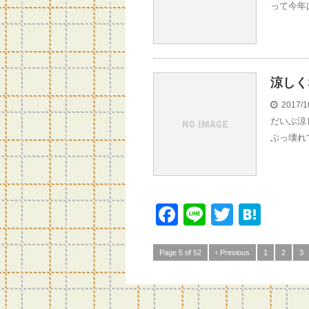
って今年
涼しく
2017/1
だいぶ涼
ぶっ壊れ
F
Li
T
H
a
n
wi
at
c
e
tt
e
Page 5 of 52
‹ Previous
1
2
3
e
er
n
b
a