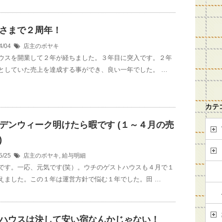
さまで２周年！
4/04
店主のボヤキ
ウスを開業して２年が経ちました。３年目に突入です。２年
としていた売上を達成する事ができ、良い一年でした。 …
カテ
デンウィーク明けたら暇です (１～４月の売
)
5/25
店主のボヤキ
,
給与明細
です。一応、元気です(笑）。ウチのゲストハウスも４月で１
えました。この１年は運営方針で悩む１年でした。田 …
ハウスは決して安い宿なんかじゃない！