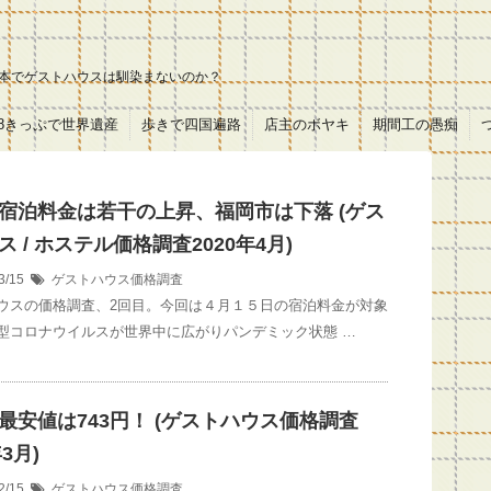
本でゲストハウスは馴染まないのか？
18きっぷで世界遺産
歩きで四国遍路
店主のボヤキ
期間工の愚痴
宿泊料金は若干の上昇、福岡市は下落 (ゲス
ス / ホステル価格調査2020年4月)
3/15
ゲストハウス価格調査
ウスの価格調査、2回目。今回は４月１５日の宿泊料金が対象
型コロナウイルスが世界中に広がりパンデミック状態 …
最安値は743円！ (ゲストハウス価格調査
年3月)
2/15
ゲストハウス価格調査