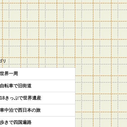
ゴリ
世界一周
自転車で旧街道
18きっぷで世界遺産
車中泊で西日本の旅
歩きで四国遍路