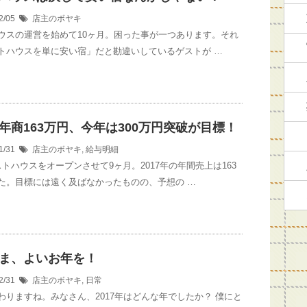
2/05
店主のボヤキ
ウスの運営を始めて10ヶ月。困った事が一つあります。それ
トハウスを単に安い宿」だと勘違いしているゲストが …
年商163万円、今年は300万円突破が目標！
1/31
店主のボヤキ
,
給与明細
ストハウスをオープンさせて9ヶ月。2017年の年間売上は163
た。目標には遠く及ばなかったものの、予想の …
ま、よいお年を！
2/31
店主のボヤキ
,
日常
わりますね。みなさん、2017年はどんな年でしたか？ 僕にと