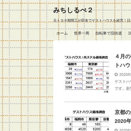
みちしるべ２
元トヨタ期間工が田舎でゲストハウスを経営！日
ホーム
世界一周
自転車で旧街道
４月の
トハウ
2020/0
ゲストハ
です。新
京都の
2020
2020/0