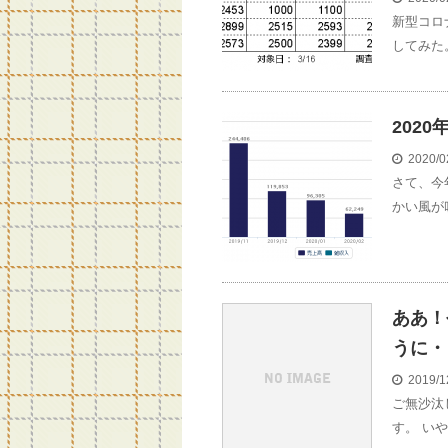
新型コロ
してみた
202
2020/0
さて、今
かい風が
ああ！
うに・
2019/1
ご無沙汰
す。 い