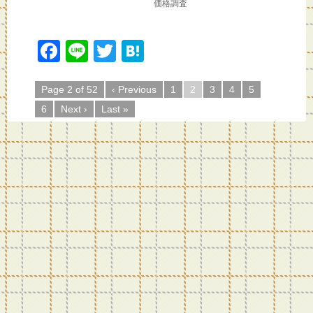
価格調査
F
Li
T
H
a
n
wi
at
c
e
tt
e
Page 2 of 52
‹ Previous
1
2
3
4
5
6
Next ›
Last »
e
er
n
b
a
o
o
k