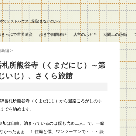
本でゲストハウスは馴染まないのか？
18きっぷで世界遺産
歩きで四国遍路
店主のボヤキ
期間工の愚痴
徳島編
>
8番札所熊谷寺（くまだにじ）～第
ふじいじ）、さくら旅館
第8番札所熊谷寺（くまだにじ）から遍路ころがしの手
）までを納めます。
。参加は自由。泊まっているのは僕も含め二人。で、一緒
なかったぁぁ！！ 住職と僕、ワンツーマンで・・・ 読