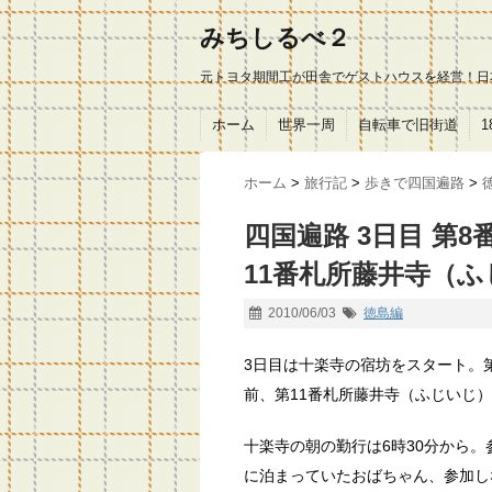
みちしるべ２
元トヨタ期間工が田舎でゲストハウスを経営！日
ホーム
世界一周
自転車で旧街道
ホーム
>
旅行記
>
歩きで四国遍路
>
四国遍路 3日目 第
11番札所藤井寺（
2010/06/03
徳島編
3日目は十楽寺の宿坊をスタート。
前、第11番札所藤井寺（ふじいじ
十楽寺の朝の勤行は6時30分から
に泊まっていたおばちゃん、参加し