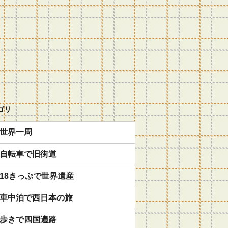
ゴリ
世界一周
自転車で旧街道
18きっぷで世界遺産
車中泊で西日本の旅
歩きで四国遍路