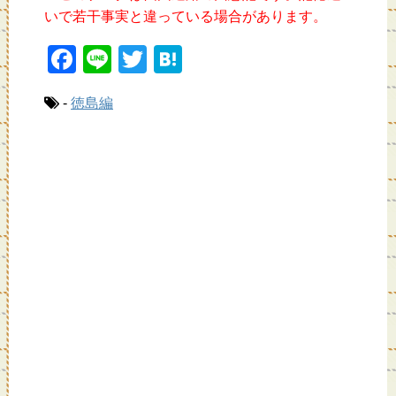
いで若干事実と違っている場合があります。
F
Li
T
H
a
n
wi
at
-
徳島編
c
e
tt
e
e
er
n
b
a
o
o
k