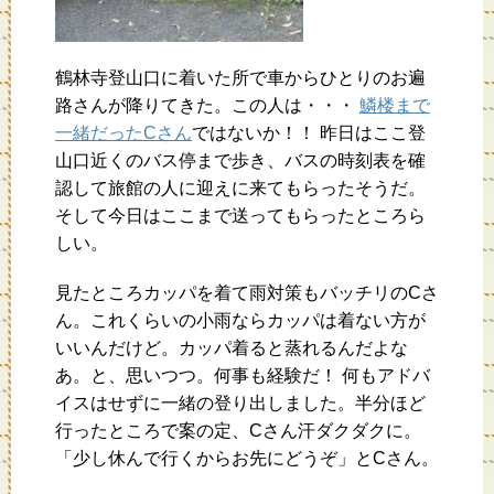
鶴林寺登山口に着いた所で車からひとりのお遍
路さんが降りてきた。この人は・・・
鱗楼まで
一緒だったCさん
ではないか！！ 昨日はここ登
山口近くのバス停まで歩き、バスの時刻表を確
認して旅館の人に迎えに来てもらったそうだ。
そして今日はここまで送ってもらったところら
しい。
見たところカッパを着て雨対策もバッチリのCさ
ん。これくらいの小雨ならカッパは着ない方が
いいんだけど。カッパ着ると蒸れるんだよな
あ。と、思いつつ。何事も経験だ！ 何もアドバ
イスはせずに一緒の登り出しました。半分ほど
行ったところで案の定、Cさん汗ダクダクに。
「少し休んで行くからお先にどうぞ」とCさん。