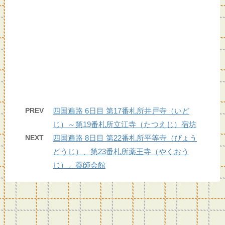
PREV
四国遍路 6日目 第17番札所井戸寺（いど
じ）～第19番札所立江寺（たつえじ）宿坊
NEXT
四国遍路 8日目 第22番札所平等寺（びょう
どうじ）、第23番札所薬王寺（やくおう
じ）、薬師会館