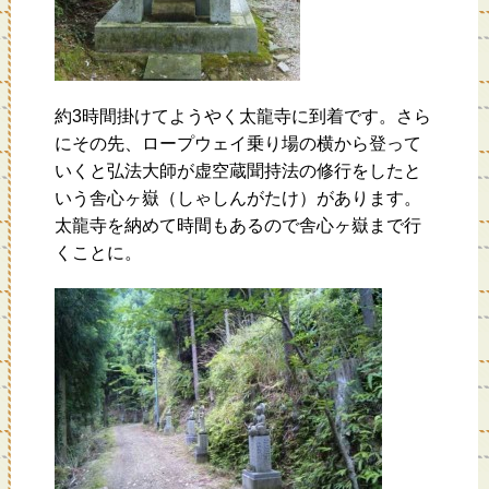
約3時間掛けてようやく太龍寺に到着です。さら
にその先、ロープウェイ乗り場の横から登って
いくと弘法大師が虚空蔵聞持法の修行をしたと
いう舎心ヶ嶽（しゃしんがたけ）があります。
太龍寺を納めて時間もあるので舎心ヶ嶽まで行
くことに。