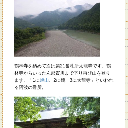
鶴林寺を納めて次は第21番札所太龍寺です。鶴
林寺からいったん那賀川まで下り再び山を登り
ます。「1に
焼山
、2に鶴、3に太龍寺」といわれ
る阿波の難所。