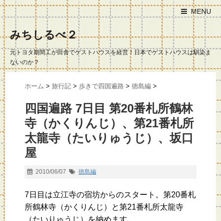
MENU
みちしるべ２
元トヨタ期間工が田舎でゲストハウスを経営！日本でゲストハウスは馴染ま
ないのか？
ホーム
>
旅行記
>
歩きで四国遍路
>
徳島編
>
四国遍路 7日目 第20番札所鶴林
寺（かくりんじ）、第21番札所
太龍寺（たいりゅうじ）、坂口
屋
2010/06/07
徳島編
7日目は立江寺の宿坊からのスタート。第20番札
所鶴林寺（かくりんじ）と第21番札所太龍寺
（たいりゅうじ）を納めます。