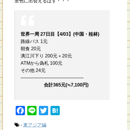
景色に出会えるはず・・・
世界一周 27日目【4/03】(中国・桂林)
路線バス 1元
朝食 20元
漓江川下り 200元＋20元
ATMから偽札 100元
その他 24元
—————————————–
合計365元(≒7,100円)
F
Li
T
H
a
n
wi
at
-
東アジア編
c
e
tt
e