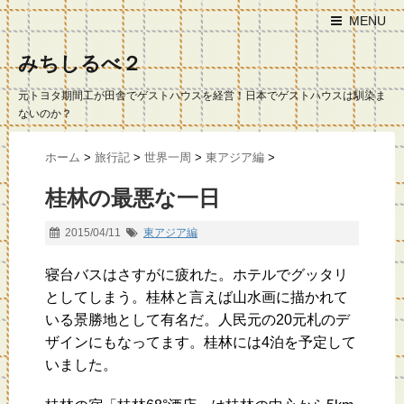
MENU
みちしるべ２
元トヨタ期間工が田舎でゲストハウスを経営！日本でゲストハウスは馴染ま
ないのか？
ホーム
>
旅行記
>
世界一周
>
東アジア編
>
桂林の最悪な一日
2015/04/11
東アジア編
寝台バスはさすがに疲れた。ホテルでグッタリ
としてしまう。桂林と言えば山水画に描かれて
いる景勝地として有名だ。人民元の20元札のデ
ザインにもなってます。桂林には4泊を予定して
いました。