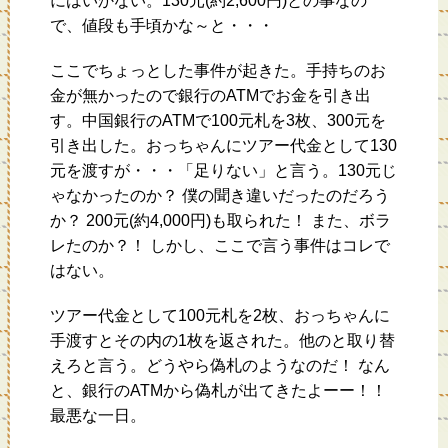
にはいかない。130元(約2,600円)との事なの
で、値段も手頃かな～と・・・
ここでちょっとした事件が起きた。手持ちのお
金が無かったので銀行のATMでお金を引き出
す。中国銀行のATMで100元札を3枚、300元を
引き出した。おっちゃんにツアー代金として130
元を渡すが・・・「足りない」と言う。130元じ
ゃなかったのか？ 僕の聞き違いだったのだろう
か？ 200元(約4,000円)も取られた！ また、ボラ
レたのか？！ しかし、ここで言う事件はコレで
はない。
ツアー代金として100元札を2枚、おっちゃんに
手渡すとその内の1枚を返された。他のと取り替
えろと言う。どうやら偽札のようなのだ！ なん
と、銀行のATMから偽札が出てきたよーー！！
最悪な一日。