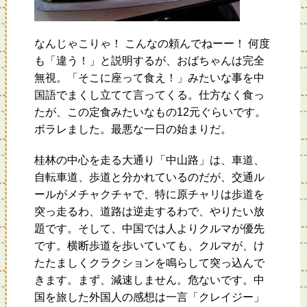
なんじゃこりゃ！ こんなの頼んでねーー！ 何度
も「違う！」と説明するが、おばちゃんは完全
無視。「そこに座って食え！」みたいな事を中
国語でまくし立てて言ってくる。仕方なく食っ
たが、この定食みたいなもの12元ぐらいです。
ボラレました。最悪な一日の始まりだ。
桂林の中心を走る大通り「中山路」は、車道、
自転車道、歩道と分かれているのだが、交通ル
ールがメチャクチャで、特に原チャリは歩道を
突っ走るわ、道路は逆走するわで、やりたい放
題です。そして、中国では人よりクルマが優先
です。横断歩道を歩いていても、クルマが、け
たたましくクラクションを鳴らして突っ込んで
きます。まず、減速しません。危ないです。中
国を旅した外国人の感想は一言「クレイジー」