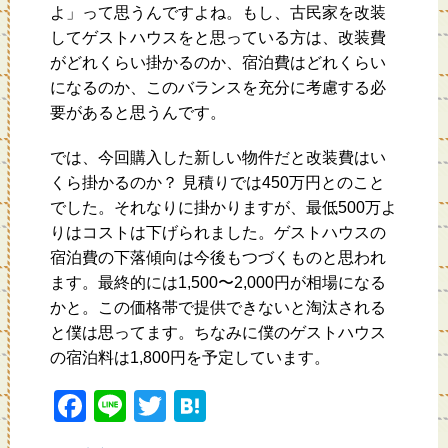
よ」って思うんですよね。もし、古民家を改装
してゲストハウスをと思っている方は、改装費
がどれくらい掛かるのか、宿泊費はどれくらい
になるのか、このバランスを充分に考慮する必
要があると思うんです。
では、今回購入した新しい物件だと改装費はい
くら掛かるのか？ 見積りでは450万円とのこと
でした。それなりに掛かりますが、最低500万よ
りはコストは下げられました。ゲストハウスの
宿泊費の下落傾向は今後もつづくものと思われ
ます。最終的には1,500〜2,000円が相場になる
かと。この価格帯で提供できないと淘汰される
と僕は思ってます。ちなみに僕のゲストハウス
の宿泊料は1,800円を予定しています。
F
Li
T
H
a
n
wi
at