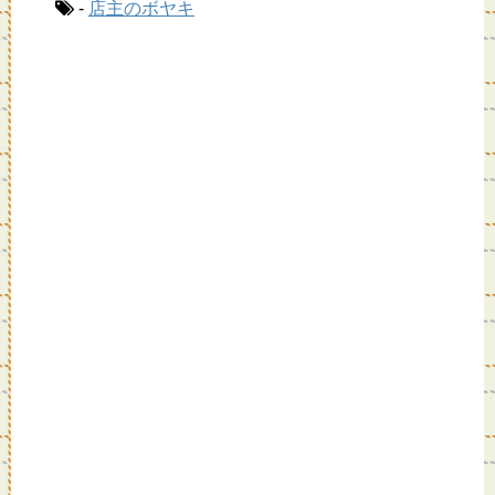
-
店主のボヤキ
c
e
tt
e
e
er
n
b
a
o
o
k