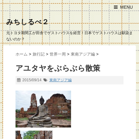
MENU
みちしるべ２
元トヨタ期間工が田舎でゲストハウスを経営！日本でゲストハウスは馴染ま
ないのか？
ホーム
>
旅行記
>
世界一周
>
東南アジア編
>
アユタヤをぶらぶら散策
2015/09/14
東南アジア編