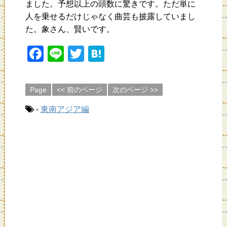
ました。予想以上の頭数に驚きです。ただ単に
人を乗せるだけじゃなく曲芸も披露していまし
た。象さん、賢いです。
F
Li
T
H
a
n
wi
at
c
e
tt
e
Page
<< 前のページ
次のページ >>
e
er
n
-
東南アジア編
b
a
o
o
k