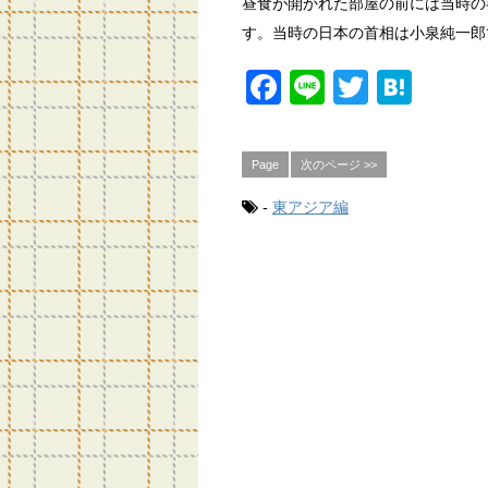
昼食が開かれた部屋の前には当時の
す。当時の日本の首相は小泉純一郎
F
Li
T
H
a
n
wi
at
c
e
tt
e
Page
次のページ >>
e
er
n
-
東アジア編
b
a
o
o
k