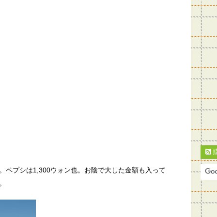
ペプシは1,300ウォン也。お陰で大した金額も入って
。