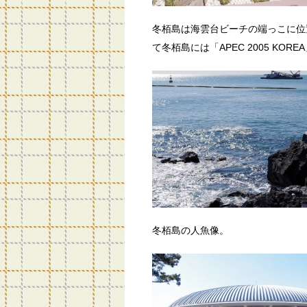
冬栢島は海雲台ビーチの端っこに位
て冬栢島には「APEC 2005 K
冬栢島の人魚像。