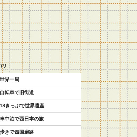
ゴリ
世界一周
自転車で旧街道
18きっぷで世界遺産
車中泊で西日本の旅
歩きで四国遍路