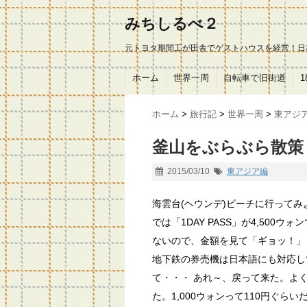
みちしるべ２
元トヨタ期間工が田舎でゲストハウスを経営！日
ホーム
世界一周
自転車で旧街道
ホーム
>
旅行記
>
世界一周
>
東アジ
釜山をぶらぶら散策
2015/03/10
東アジア編
海雲台(ヘウンデ)ビーチに行って
では「1DAY PASS」が4,50
ないので、金額を見て「ギョッ！」
地下鉄の券売機は日本語にも対応して
て・・・ あれ～、戻って来た。よく
た。1,000ウォンって110円ぐらい