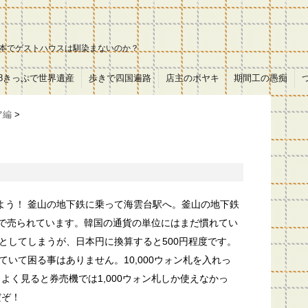
本でゲストハウスは馴染まないのか？
18きっぷで世界遺産
歩きで四国遍路
店主のボヤキ
期間工の愚痴
ア編
>
みよう！ 釜山の地下鉄に乗って海雲台駅へ。釜山の地下鉄
0ウォンで売られています。韓国の通貨の単位にはまだ慣れてい
としてしまうが、日本円に換算すると500円程度です。
いて困る事はありません。10,000ウォン札を入れっ
よく見ると券売機では1,000ウォン札しか使えなかっ
だぞ！