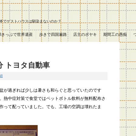
本でゲストハウスは馴染まないのか？
18きっぷで世界遺産
歩きで四国遍路
店主のボヤキ
期間工の愚痴
分 トヨタ自動車
細
盆が過ぎれば少しは暑さも和らぐと思っていたのです
。熱中症対策で食堂ではペットボトル飲料が無料配布さ
作って配っていました。でも、工場の空調は壊れたま
！