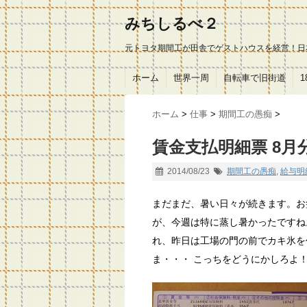
みちしるべ２
元トヨタ期間工が田舎でゲストハウスを経営！日
ホーム
世界一周
自転車で旧街道
ホーム
>
仕事
>
期間工の愚痴
>
賃金支払明細票 8月
2014/08/23
期間工の愚痴
,
給与明
まだまだ、暑い日々が続きます。お
が、今週は特に蒸し暑かったですね
れ、昨日は工場の門の前でカキ氷を
ま・・・ こっちをどうにかしろよ