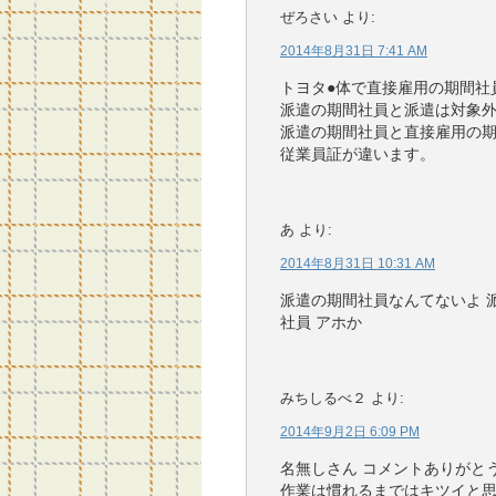
ぜろさい
より:
2014年8月31日 7:41 AM
トヨタ●体で直接雇用の期間社
派遣の期間社員と派遣は対象
派遣の期間社員と直接雇用の
従業員証が違います。
あ
より:
2014年8月31日 10:31 AM
派遣の期間社員なんてないよ 
社員 アホか
みちしるべ２
より:
2014年9月2日 6:09 PM
名無しさん コメントありがと
作業は慣れるまではキツイと