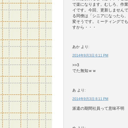
で楽になります。むしろ、作
イです。今回、更新しませんで
る同僚は「シニアになったら
変そうです。ミーティングで
すから・・・
あか
より:
2014年9月3日 6:11 PM
>>3
でた無知ｗｗ
あ
より:
2014年9月3日 8:11 PM
派遣の期間社員って意味不明
ぬ
より: