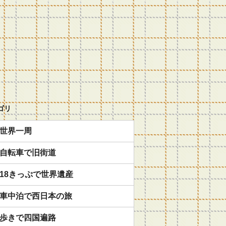
ゴリ
世界一周
自転車で旧街道
18きっぷで世界遺産
車中泊で西日本の旅
歩きで四国遍路