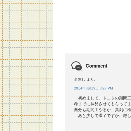
Comment
名無し
より:
2014年8月29日 3:27 PM
初めまして。トヨタの期間工
考までに拝見させてもらって
自分も期間工やるか、真剣に
あと少しで満了ですか。厳し