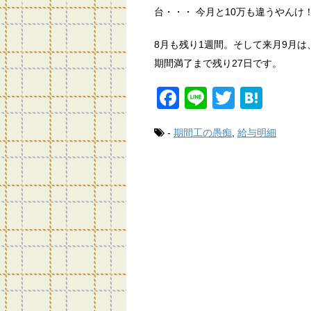
台・・・ 今月と10万も違うやんけ
8月も残り1週間。そして来月9月
期間満了まで残り27日です。
F
Li
T
H
a
n
wi
at
-
期間工の愚痴
,
給与明細
c
e
tt
e
e
er
n
b
a
o
o
k