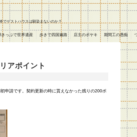
本でゲストハウスは馴染まないのか？
18きっぷで世界遺産
歩きで四国遍路
店主のボヤキ
期間工の愚痴
テリアポイント
期初申請です。契約更新の時に貰えなかった残りの200ポ