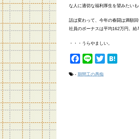
な人に適切な福利厚生を望みたいも
話は変わって、今年の春闘は満額回
社員のボーナスは平均162万円。給
・・・うらやましい。
F
Li
T
H
a
n
wi
at
-
期間工の愚痴
c
e
tt
e
e
er
n
b
a
o
o
k