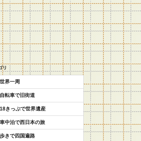
ゴリ
世界一周
自転車で旧街道
18きっぷで世界遺産
車中泊で西日本の旅
歩きで四国遍路