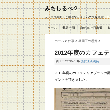
みちしるべ２
元トヨタ期間工が田舎でゲストハウスを経営！日
ホーム
世界一周
自転車で旧街道
ホーム
>
仕事
>
期間工の愚痴
>
2012年度のカフェ
2012/03/26
期間工の愚痴
2012年度のカフェテリアプランの
イントを頂きました。