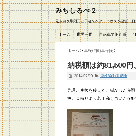
みちしるべ２
元トヨタ期間工が田舎でゲストハウスを経営！日
ホーム
世界一周
自転車で旧街道
ホーム
>
車検/自動車保険
>
納税額は約81,50
2014/02/09
車検/自動車保険
先月、車検を終えた。掛かった金額は
換。見積りより若干高くついたが納