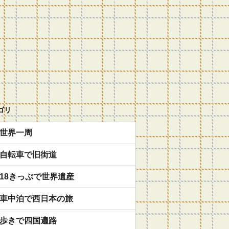
ゴリ
世界一周
自転車で旧街道
18きっぷで世界遺産
車中泊で西日本の旅
歩きで四国遍路