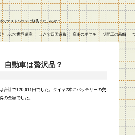
本でゲストハウスは馴染まないのか？
18きっぷで世界遺産
歩きで四国遍路
店主のボヤキ
期間工の愚痴
0円、自動車は贅沢品？
合計で120,611円でした。タイヤ2本にバッテリーの交
得の金額でした。