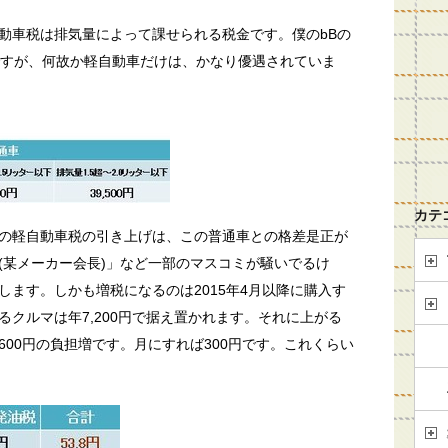
動車税は排気量によって課せられる税金です。僕のbBの
いですが、何故か軽自動車だけは、かなり優遇されていま
カテ
の軽自動車税の引き上げは、この普通車との格差是正が
(某メーカー会長)」など一部のマスコミが騒いでるけ
します。しかも増税になるのは2015年4月以降に購入す
クルマは年7,200円で据え置かれます。それに上がる
3,600円の負担増です。月にすれば300円です。これくらい