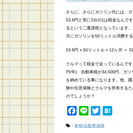
さらに、さらにガソリン代には、ガ
53.8円と実に3分の1は税金なん
るという二重課税となっています。
月にガソリンを50リットル消費す
53.8円 × 50リットル × 12ヶ月 ＝ 
クルマって税金で走っているんですよー
円/年)、自動車税が34,500円、ガソ
を納めている事になります。他、購
険や任意保険とクルマを所有するた
のでしょうか？
F
Li
T
H
a
n
wi
at
-
車検/自動車保険
c
e
tt
e