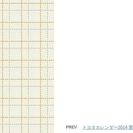
e
er
n
b
a
o
o
k
PREV
トヨタカレンダー2014 