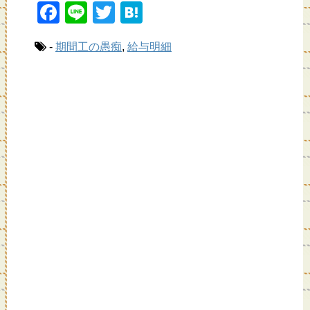
F
Li
T
H
a
n
wi
at
-
期間工の愚痴
,
給与明細
c
e
tt
e
e
er
n
b
a
o
o
k