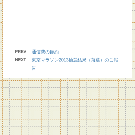
PREV
通信費の節約
NEXT
東京マラソン2013抽選結果（落選）のご報
告