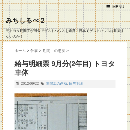
MENU
みちしるべ２
元トヨタ期間工が田舎でゲストハウスを経営！日本でゲストハウスは馴染ま
ないのか？
ホーム
>
仕事
>
期間工の愚痴
>
給与明細票 9月分(2年目) トヨタ
車体
2012/09/22
期間工の愚痴
,
給与明細