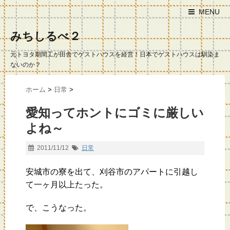
MENU
みちしるべ２
元トヨタ期間工が田舎でゲストハウスを経営！日本でゲストハウスは馴染ま
ないのか？
ホーム
>
日常
>
愛知ってホントにゴミに厳しい
よね～
2011/11/12
日常
安城市の寮を出て、刈谷市のアパートに引越し
て一ヶ月以上たった。
で、こうなった。