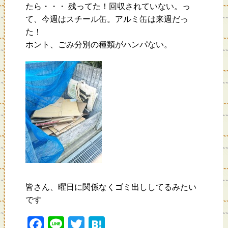
たら・・・ 残ってた！回収されていない。っ
て、今週はスチール缶。アルミ缶は来週だっ
た！
ホント、ごみ分別の種類がハンパない。
皆さん、曜日に関係なくゴミ出ししてるみたい
です
F
Li
T
H