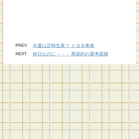
PREV
今週は定時生産？ トヨタ車体
NEXT
休日なのに・・・ 再契約の選考面接