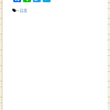
a
n
wi
at
-
日常
c
e
tt
e
e
er
n
b
a
o
o
k