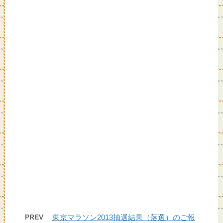
o
k
PREV
東京マラソン2013抽選結果（落選）のご報