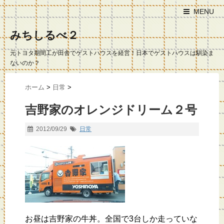
MENU
みちしるべ２
元トヨタ期間工が田舎でゲストハウスを経営！日本でゲストハウスは馴染ま
ないのか？
ホーム
>
日常
>
吉野家のオレンジドリーム２号
2012/09/29
日常
お昼は吉野家の牛丼。全国で3台しか走っていな