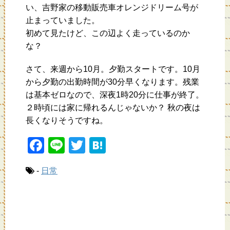
い、吉野家の移動販売車オレンジドリーム号が
止まっていました。
初めて見たけど、この辺よく走っているのか
な？
さて、来週から10月。夕勤スタートです。10月
から夕勤の出勤時間が30分早くなります。残業
は基本ゼロなので、深夜1時20分に仕事が終了。
２時頃には家に帰れるんじゃないか？ 秋の夜は
長くなりそうですね。
F
Li
T
H
a
n
wi
at
-
日常
c
e
tt
e
e
er
n
b
a
o