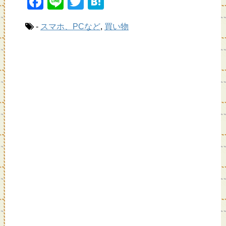
F
Li
T
H
a
n
wi
at
-
スマホ、PCなど
,
買い物
c
e
tt
e
e
er
n
b
a
o
o
k