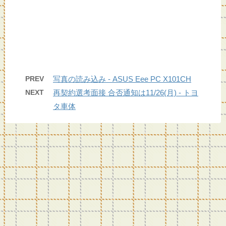
PREV
写真の読み込み - ASUS Eee PC X101CH
NEXT
再契約選考面接 合否通知は11/26(月) - トヨ
タ車体